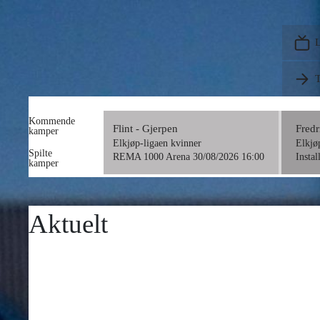
Flint - Gjerpen
Elkjøp-ligaen kvinner
REMA 1000 Arena 30/08/2026 16:00
T
Kommende
Flint - Gjerpen
Fredr
kamper
Elkjøp-ligaen kvinner
Elkjø
Spilte
REMA 1000 Arena 30/08/2026 16:00
Insta
kamper
Aktuelt