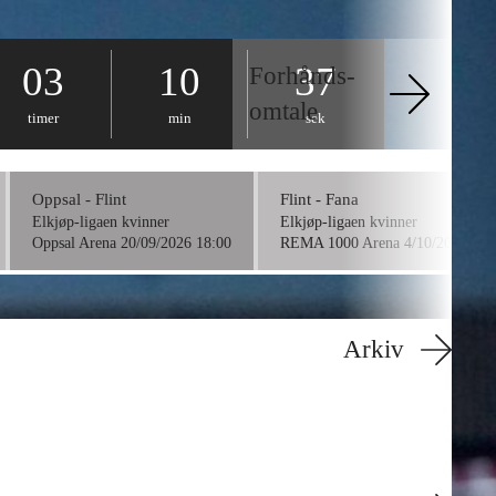
03
10
37
Forhånds­
omtale
timer
min
sek
Oppsal - Flint
Flint - Fana
Elkjøp-ligaen kvinner
Elkjøp-ligaen kvinner
Oppsal Arena 20/09/2026 18:00
REMA 1000 Arena 4/10/2026 16:
Arkiv