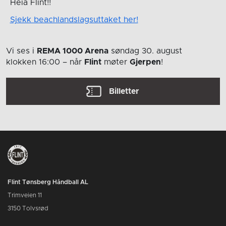
Heia Flint!!
Sjekk beachlandslagsuttaket her!
Vi ses i
REMA 1000 Arena
søndag 30. august
klokken 16:00
– når
Flint
møter
Gjerpen
!
Billetter
Flint Tønsberg Håndball AL
Trimveien 11
3150 Tolvsrød