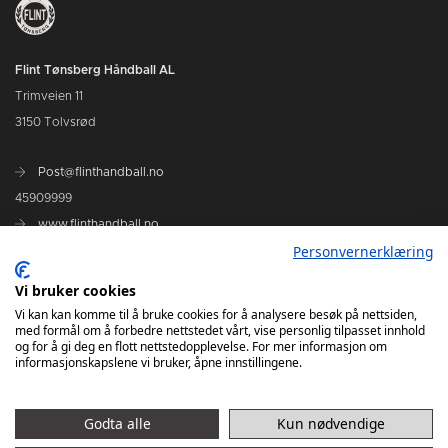
Flint Tønsberg Håndball AL
Trimveien 11
3150 Tolvsrød
Post@flinthandball.no
45909999
www.flinthandball.no
Personvernerklæring
Vi bruker cookies
Vi kan kan komme til å bruke cookies for å analysere besøk på nettsiden,
med formål om å forbedre nettstedet vårt, vise personlig tilpasset innhold
og for å gi deg en flott nettstedopplevelse. For mer informasjon om
informasjonskapslene vi bruker, åpne innstillingene.
D1
Godta alle
Kun nødvendige