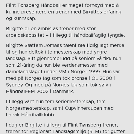
Flint Tønsberg Håndball er meget fornøyd med å
kunne presentere en trener med Birgittes erfaring
og kunnskap.
Birgitte er en ambisiøs trener med stor
arbeidskapasitet – i tillegg til håndballfaglig tyngde.
Birgitte Sættem Jomaas talent ble tidlig lagt merke
til og hun deltok i to mesterskap med yngre
landslag. Sitt gjennombrudd på seniornivå fikk hun
som 21-åring da hun ble verdensmester med
damelandslaget under VM i Norge i 1999. Hun var
med på Norges lag som tok bronse i OL 2000 i
Sydney. Og med på Norges lag som tok sølv i
Håndball-EM 2002 i Danmark.
I tillegg vant hun fem seriemesterskap, fem
Norgesmesterskap, samt Cupvinnercupen med
Larvik Håndballklubb.
I dag er Birgitte i tillegg til Flint Tønsberg trener,
trener for Regionalt Landslagsmiljø (RLM) for gutter