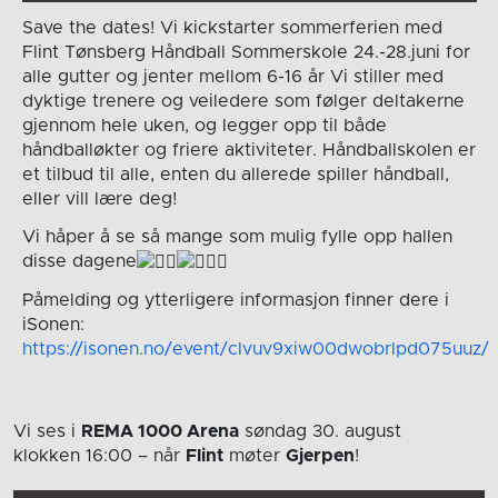
Save the dates! Vi kickstarter sommerferien med
Flint Tønsberg Håndball Sommerskole 24.-28.juni for
alle gutter og jenter mellom 6-16 år Vi stiller med
dyktige trenere og veiledere som følger deltakerne
gjennom hele uken, og legger opp til både
håndballøkter og friere aktiviteter. Håndballskolen er
et tilbud til alle, enten du allerede spiller håndball,
eller vill lære deg!
Vi håper å se så mange som mulig fylle opp hallen
disse dagene
Påmelding og ytterligere informasjon finner dere i
iSonen:
https://isonen.no/event/clvuv9xiw00dwobrlpd075uuz/
Vi ses i
REMA 1000 Arena
søndag 30. august
klokken 16:00
– når
Flint
møter
Gjerpen
!