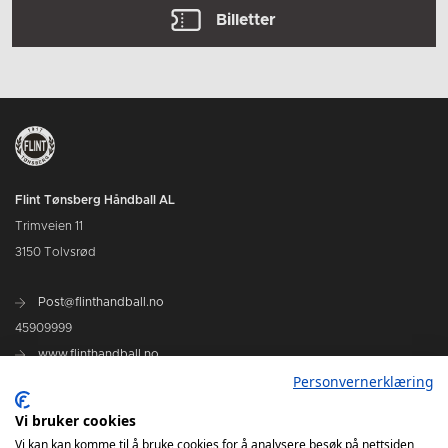
Billetter
Flint Tønsberg Håndball AL
Trimveien 11
3150 Tolvsrød
Post@flinthandball.no
45909999
www.flinthandball.no
Personvernerklæring
Vi bruker cookies
Vi kan kan komme til å bruke cookies for å analysere besøk på nettsiden,